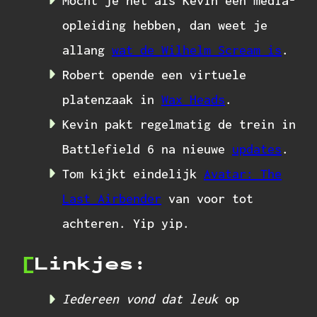
Mocht je net als Kevin een media-
opleiding hebben, dan weet je
allang
wat de Wilhelm Scream is
.
Robert opende een virtuele
platenzaak in
Wax Heads
.
Kevin pakt regelmatig de trein in
Battlefield 6 na nieuwe
updates
.
Tom kijkt eindelijk
Avatar: The
Last Airbender
van voor tot
achteren. Yip yip.
Linkjes:
Iedereen vond dat leuk
op