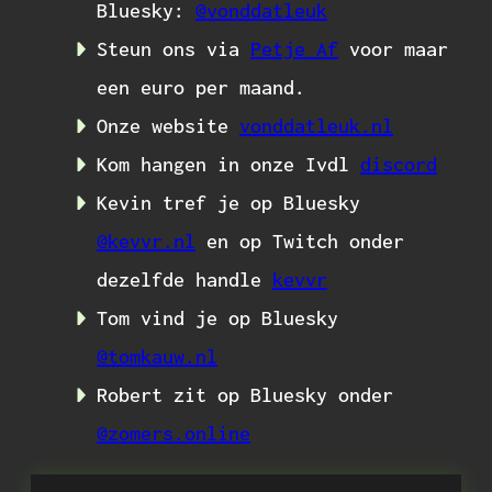
Bluesky:
@vonddatleuk
Steun ons via
Petje Af
voor maar
een euro per maand.
Onze website
vonddatleuk.nl
Kom hangen in onze Ivdl
discord
Kevin tref je op Bluesky
@kevvr.nl
en op Twitch onder
dezelfde handle
kevvr
Tom vind je op Bluesky
@tomkauw.nl
Robert zit op Bluesky onder
@zomers.online