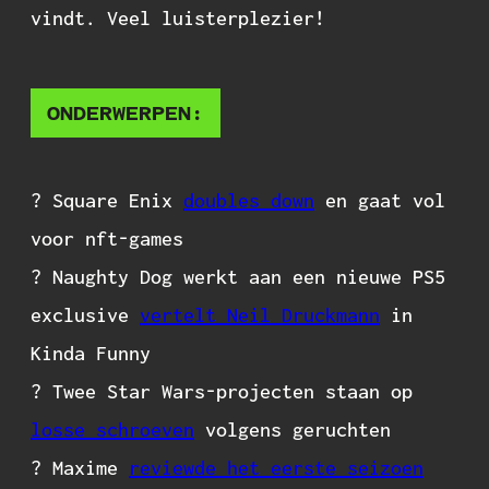
vindt. Veel luisterplezier!
ONDERWERPEN:
? Square Enix
doubles down
en gaat vol
voor nft-games
? Naughty Dog werkt aan een nieuwe PS5
exclusive
vertelt Neil Druckmann
in
Kinda Funny
? Twee Star Wars-projecten staan op
losse schroeven
volgens geruchten
? Maxime
reviewde het eerste seizoen