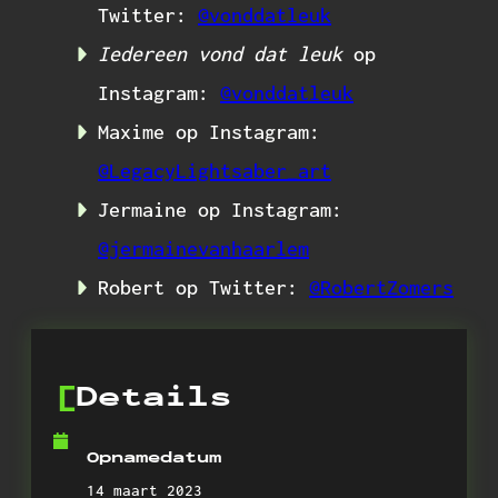
Twitter:
@vonddatleuk
Iedereen vond dat leuk
op
Instagram:
@vonddatleuk
Maxime op Instagram:
@LegacyLightsaber_art
Jermaine op Instagram:
@jermainevanhaarlem
Robert op Twitter:
@RobertZomers
Details
Opnamedatum
14 maart 2023