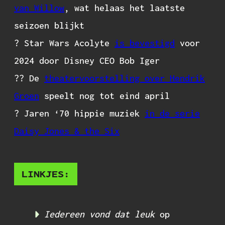
van Willow
, wat helaas het laatste
seizoen blijkt
? Star Wars Acolyte
is bevestigd
voor
2024 door Disney CEO Bob Iger
?‍? De
theatervoorstelling over Hendrik
Groen
speelt nog tot eind april
? Jaren ‘70 hippie muziek
in de serie
Daisy Jones & the Six
LINKJES:
Iedereen vond dat leuk
op