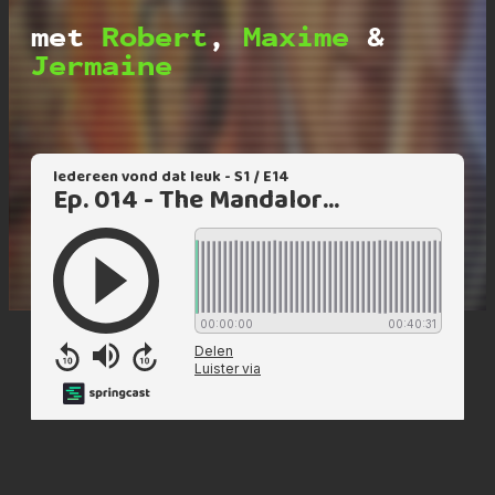
met
Robert
,
Maxime
&
Jermaine