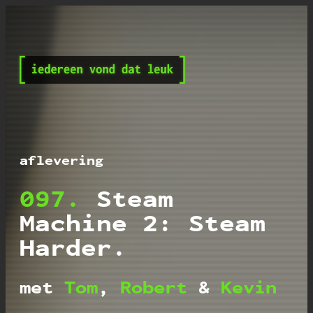
Iedereen vond dat leu
aflevering
097.
Steam
Machine 2: Steam
Harder.
met
Tom
,
Robert
&
Kevin