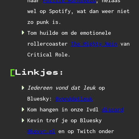
naar
Politie Warnsveld
, helaas
wel op Spotify, wat dan weer niet
zo punk is.
Tom huilde om de emotionele
rollercoaster
The Mighty Nein
van
Critical Role.
Linkjes:
Iedereen vond dat leuk
op
Bluesky:
@vonddatleuk
Kom hangen in onze Ivdl
discord
Kevin tref je op Bluesky
@kevvr.nl
en op Twitch onder