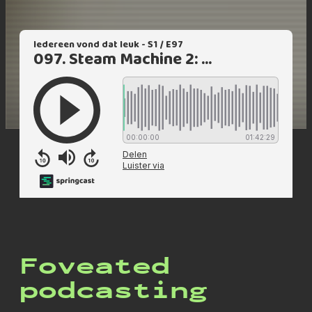
Foveated
podcasting