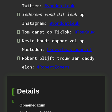
Twitter:
@vonddatleuk
Iedereen vond dat leuk
op
Instagram:
@vonddatleuk
Tom danst op TikTok:
@TomKauw
Kevin houdt dapper vol op
Mastodon:
@kevvr@mastodon.nl
Robert blijft trouw aan daddy
elon:
@RobertZomers
Details
Opnamedatum