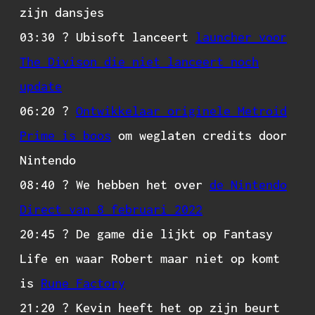
zijn dansjes
03:30 ? Ubisoft lanceert
launcher voor
The Divison die niet lanceert noch
update
06:20 ?
Ontwikkelaar originele Metroid
Prime is boos
om weglaten credits door
Nintendo
08:40 ? We hebben het over
de Nintendo
Direct van 8 februari 2022
20:45 ? De game die lijkt op Fantasy
Life en waar Robert maar niet op komt
is
Rune Factory
21:20 ?️ Kevin heeft het op zijn beurt