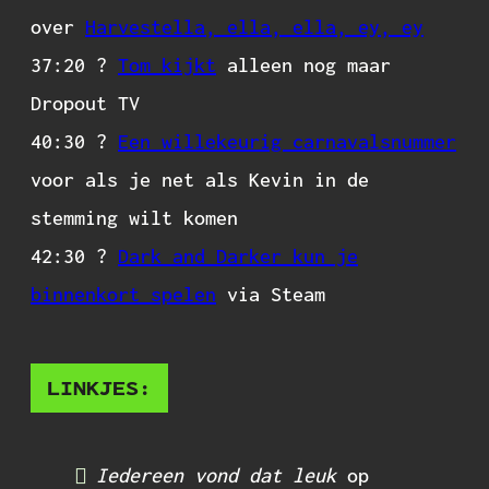
over
Harvestella, ella, ella, ey, ey
37:20 ?
Tom kijkt
alleen nog maar
Dropout TV
40:30 ?
Een willekeurig carnavalsnummer
voor als je net als Kevin in de
stemming wilt komen
42:30 ?
Dark and Darker kun je
binnenkort spelen
via Steam
LINKJES:
Iedereen vond dat leuk
op