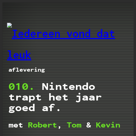
Iedereen vond dat leu
aflevering
010.
Nintendo
trapt het jaar
goed af.
met
Robert
,
Tom
&
Kevin