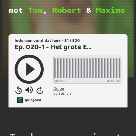
met
Tom
,
Robert
&
Maxime