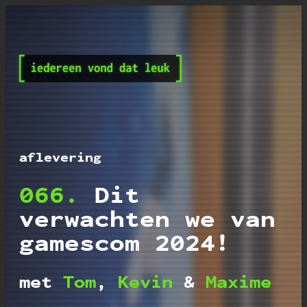
Iedereen vond dat leu
aflevering
066.
Dit
verwachten we van
gamescom 2024!
met
Tom
,
Kevin
&
Maxime